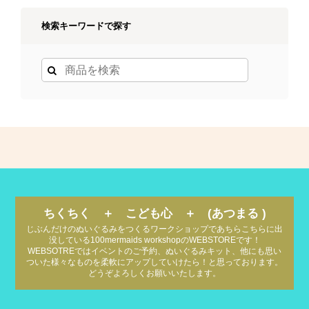
検索キーワードで探す
ちくちく ＋ こども心 ＋ (あつまる )
じぶんだけのぬいぐるみをつくるワークショップであちらこちらに出
没している100mermaids workshopのWEBSTOREです！
WEBSOTREではイベントのご予約、ぬいぐるみキット、他にも思い
ついた様々なものを柔軟にアップしていけたら！と思っております。
どうぞよろしくお願いいたします。