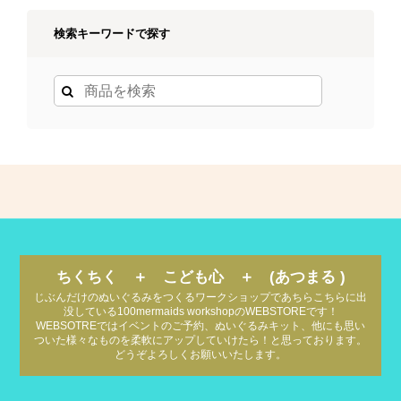
検索キーワードで探す
ちくちく ＋ こども心 ＋ (あつまる )
じぶんだけのぬいぐるみをつくるワークショップであちらこちらに出
没している100mermaids workshopのWEBSTOREです！
WEBSOTREではイベントのご予約、ぬいぐるみキット、他にも思い
ついた様々なものを柔軟にアップしていけたら！と思っております。
どうぞよろしくお願いいたします。